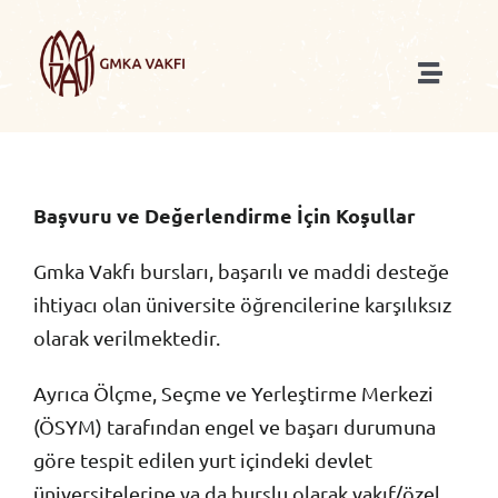
Skip
to
content
Toggle
Naviga
Anasayfa
Biz Kimiz
Başvuru ve Değerlendirme İçin Koşullar
Gmka Vakfı bursları, başarılı ve maddi desteğe
Biz Nasıl Çalışırız
ihtiyacı olan üniversite öğrencilerine karşılıksız
olarak verilmektedir.
Ne Yapıyoruz
Ayrıca Ölçme, Seçme ve Yerleştirme Merkezi
(ÖSYM) tarafından engel ve başarı durumuna
Blog
göre tespit edilen yurt içindeki devlet
üniversitelerine ya da burslu olarak vakıf/özel