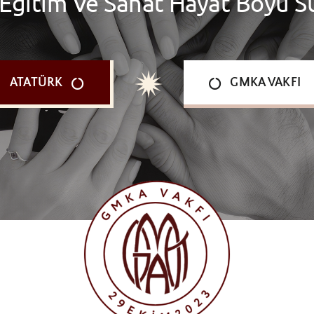
 Eğitim Ve Sanat Hayat Boyu S
ATATÜRK
GMKA VAKFI