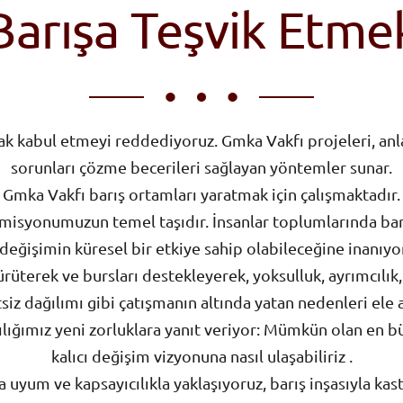
Barışa Teşvik Etme
ak kabul etmeyi reddediyoruz. Gmka Vakfı projeleri, anla
sorunları çözme becerileri sağlayan yöntemler sunar.
Gmka Vakfı barış ortamları yaratmak için çalışmaktadır.
, misyonumuzun temel taşıdır. İnsanlar toplumlarında barı
değişimin küresel bir etkiye sahip olabileceğine inanıyo
rüterek ve bursları destekleyerek, yoksulluk, ayrımcılık,
tsiz dağılımı gibi çatışmanın altında yatan nedenleri ele
lığımız yeni zorluklara yanıt veriyor: Mümkün olan en büy
kalıcı değişim vizyonuna nasıl ulaşabiliriz .
 uyum ve kapsayıcılıkla yaklaşıyoruz, barış inşasıyla ka