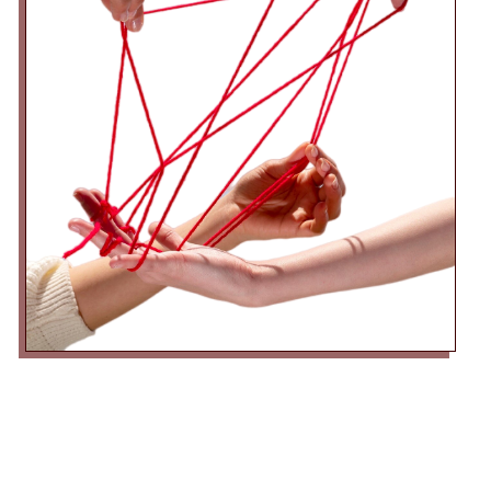
olumlu değişimlerin
gerçekleşmesinde büyük bir rol
oynar.
Devamı İçin