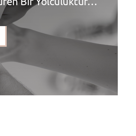
üren Bir Yolculuktur…