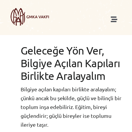
Skip
to
content
Toggle
Naviga
Anasayfa
Geleceğe Yön Ver,
Biz Kimiz
Bilgiye Açılan Kapıları
Birlikte Aralayalım
Biz Nasıl Çalışırız
Bilgiye açılan kapıları birlikte aralayalım;
Ne Yapıyoruz
çünkü ancak bu şekilde, güçlü ve bilinçli bir
toplum inşa edebiliriz. Eğitim, bireyi
Blog
güçlendirir; güçlü bireyler ise toplumu
ileriye taşır.